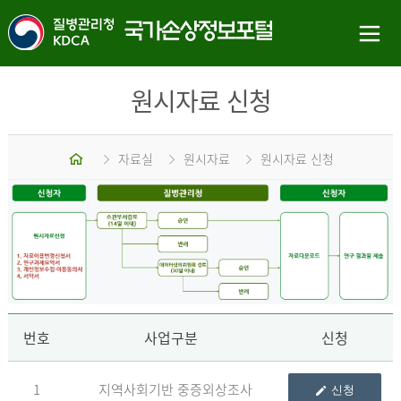
원시자료 신청
홈
자료실
원시자료
원시자료 신청
신
번호
사업구분
신청
1
지역사회기반 중증외상조사
신청