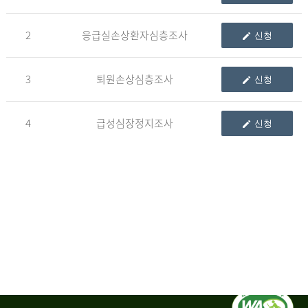
청
2
응급실손상환자심층조사
신청
자
3
퇴원손상심층조사
신청
신
청
자
4
급성심장정지조사
신청
는
1.
자
료
이
용
변
경
신
청
서,