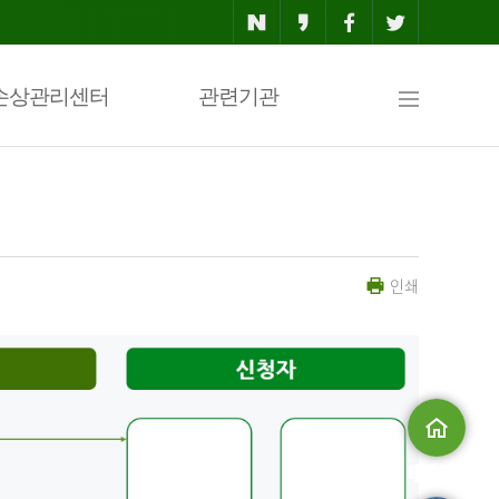
사
손상관리센터
관련기관
이
인쇄
트
맵
메인으로