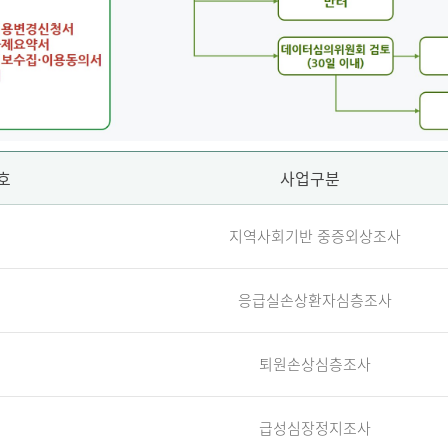
호
사업구분
지역사회기반 중증외상조사
응급실손상환자심층조사
퇴원손상심층조사
급성심장정지조사