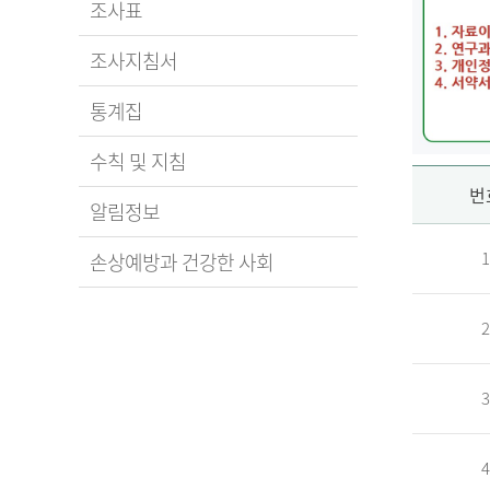
조사표
조사지침서
통계집
수칙 및 지침
신
번
알림정보
1
손상예방과 건강한 사회
청
2
자
3
신
청
자
4