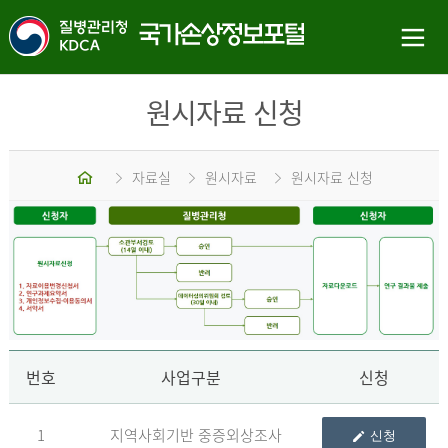
원시자료 신청
홈
자료실
원시자료
원시자료 신청
신
번호
사업구분
신청
1
지역사회기반 중증외상조사
신청