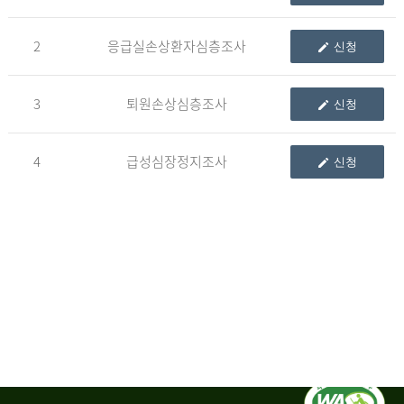
청
2
응급실손상환자심층조사
신청
자
3
퇴원손상심층조사
신청
신
청
자
4
급성심장정지조사
신청
는
1.
자
료
이
용
변
경
신
청
서,