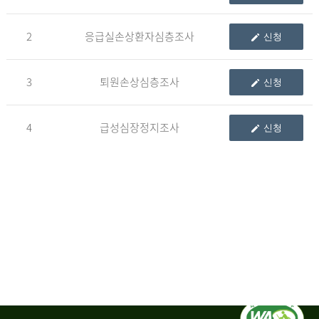
청
2
응급실손상환자심층조사
신청
자
3
퇴원손상심층조사
신청
신
청
자
4
급성심장정지조사
신청
는
1.
자
료
이
용
변
경
신
청
서,