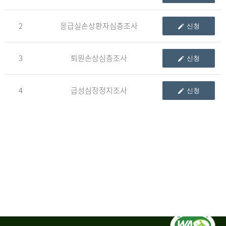
청
2
응급실손상환자심층조사
신청
자
3
퇴원손상심층조사
신청
신
청
자
4
급성심장정지조사
신청
는
1.
자
료
이
용
변
경
신
청
서,