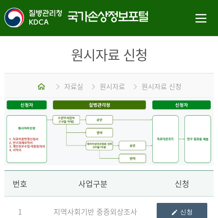
원시자료 신청
홈
자료실
원시자료
원시자료 신청
신
번호
사업구분
신청
1
지역사회기반 중증외상조사
신청