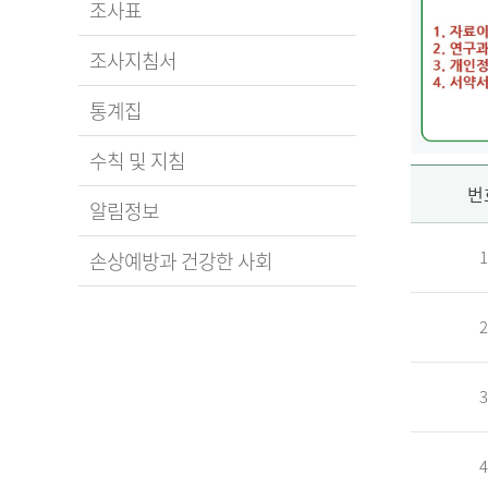
조사표
조사지침서
통계집
수칙 및 지침
신
번
알림정보
1
손상예방과 건강한 사회
청
2
자
3
신
청
자
4