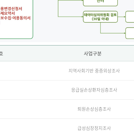
호
사업구분
지역사회기반 중증외상조사
응급실손상환자심층조사
퇴원손상심층조사
급성심장정지조사