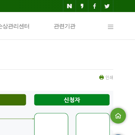
사
손상관리센터
관련기관
이
인쇄
트
맵
메인으로