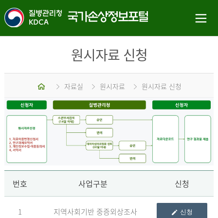
원시자료 신청
홈
자료실
원시자료
원시자료 신청
신
번호
사업구분
신청
1
지역사회기반 중증외상조사
신청