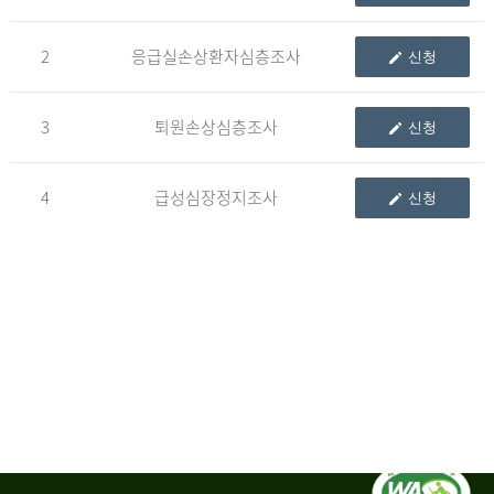
청
2
응급실손상환자심층조사
신청
자
3
퇴원손상심층조사
신청
신
청
자
4
급성심장정지조사
신청
는
1.
자
료
이
용
변
경
신
청
서,