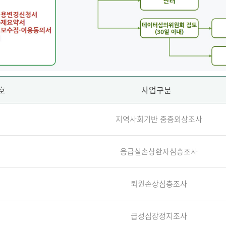
호
사업구분
지역사회기반 중증외상조사
응급실손상환자심층조사
퇴원손상심층조사
급성심장정지조사