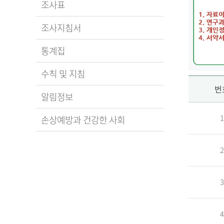
조사표
조사지침서
통계집
수칙 및 지침
신
번
알림정보
1
손상예방과 건강한 사회
청
2
자
3
신
청
자
4