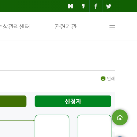
사
손상관리센터
관련기관
이
인쇄
트
맵
메인으로