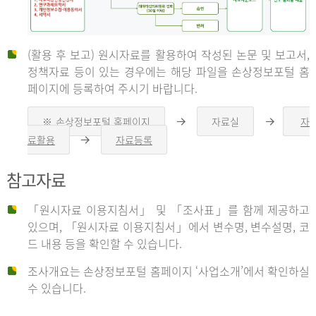
(활용 후 보고) 원시자료를 활용하여 작성된 논문 및 보고서,
신
정책자료 등이 있는 경우에는 해당 파일을 손상정보포털 홈
페이지에 등록하여 주시기 바랍니다.
청
※ 손상정보포털 홈페이지
자료실
자
오
오
른
른
료활용
자료등록
오
쪽
쪽
른
화
화
자
쪽
살
살
참고자료
화
표
표
살
표
신
「원시자료 이용지침서」 및 「조사표」를 함께 제공하고
청
있으며, 「원시자료 이용지침서」에서 변수명, 변수설명, 코
자
드 내용 등을 확인할 수 있습니다.
는
1.
조사개요는 손상정보포털 홈페이지 ‘사업소개’에서 확인하실
자
수 있습니다.
료