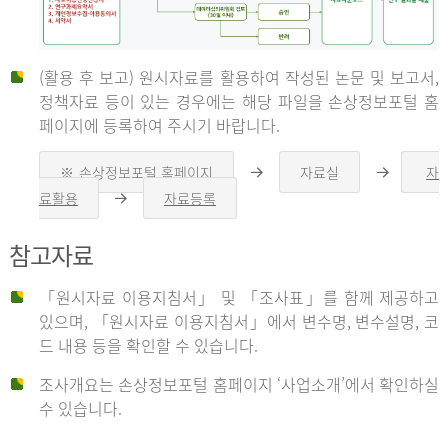
(활용 후 보고) 원시자료를 활용하여 작성된 논문 및 보고서,
신
정책자료 등이 있는 경우에는 해당 파일을 손상정보포털 홈
페이지에 등록하여 주시기 바랍니다.
청
※ 손상정보포털 홈페이지
자료실
자
오
오
른
른
료활용
자료등록
오
쪽
쪽
른
화
화
자
쪽
살
살
참고자료
화
표
표
살
표
신
「원시자료 이용지침서」 및 「조사표」를 함께 제공하고
청
있으며, 「원시자료 이용지침서」에서 변수명, 변수설명, 코
자
드 내용 등을 확인할 수 있습니다.
는
1.
조사개요는 손상정보포털 홈페이지 ‘사업소개’에서 확인하실
자
수 있습니다.
료