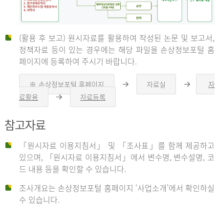
(활용 후 보고) 원시자료를 활용하여 작성된 논문 및 보고서,
신
정책자료 등이 있는 경우에는 해당 파일을 손상정보포털 홈
페이지에 등록하여 주시기 바랍니다.
청
※ 손상정보포털 홈페이지
자료실
자
오
오
른
른
료활용
자료등록
오
쪽
쪽
른
화
화
자
쪽
살
살
참고자료
화
표
표
살
표
신
「원시자료 이용지침서」 및 「조사표」를 함께 제공하고
청
있으며, 「원시자료 이용지침서」에서 변수명, 변수설명, 코
자
드 내용 등을 확인할 수 있습니다.
는
1.
조사개요는 손상정보포털 홈페이지 ‘사업소개’에서 확인하실
자
수 있습니다.
료