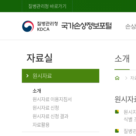
질병관리청 바로가기
손상
자료실
소개
원시자료
홈
자
소개
원시자
원시자료 이용지침서
원시자료 신청
원시자
원시자료 신청 결과
식별 
자료활용
질병관