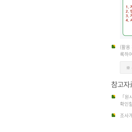
(활용
신
록하여
※
청
참고자
자
「원시
확인할
신
조사개
청
자
는