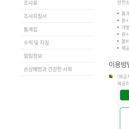
안전성
조사표
통계
조사지침서
원시
개별
통계집
원시
올바
수칙 및 지침
제공
알림정보
이용방
손상예방과 건강한 사회
(제공
제공하