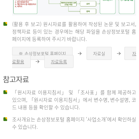
(활용 후 보고) 원시자료를 활용하여 작성된 논문 및 보고서,
신
정책자료 등이 있는 경우에는 해당 파일을 손상정보포털 홈
페이지에 등록하여 주시기 바랍니다.
청
※ 손상정보포털 홈페이지
자료실
자
오
오
른
른
료활용
자료등록
오
쪽
쪽
른
화
화
자
쪽
살
살
참고자료
화
표
표
살
표
신
「원시자료 이용지침서」 및 「조사표」를 함께 제공하고
청
있으며, 「원시자료 이용지침서」에서 변수명, 변수설명, 코
자
드 내용 등을 확인할 수 있습니다.
는
1.
조사개요는 손상정보포털 홈페이지 ‘사업소개’에서 확인하실
자
수 있습니다.
료