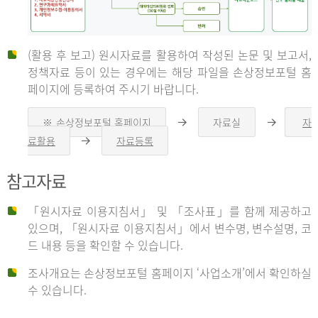
(활용 후 보고) 원시자료를 활용하여 작성된 논문 및 보고서,
신
정책자료 등이 있는 경우에는 해당 파일을 손상정보포털 홈
페이지에 등록하여 주시기 바랍니다.
청
※ 손상정보포털 홈페이지
자료실
자
오
오
른
른
료활용
자료등록
오
쪽
쪽
른
화
화
자
쪽
살
살
참고자료
화
표
표
살
표
신
「원시자료 이용지침서」 및 「조사표」를 함께 제공하고
청
있으며, 「원시자료 이용지침서」에서 변수명, 변수설명, 코
자
드 내용 등을 확인할 수 있습니다.
는
1.
조사개요는 손상정보포털 홈페이지 ‘사업소개’에서 확인하실
자
수 있습니다.
료