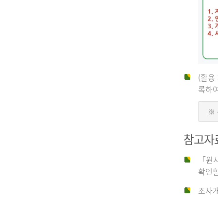
(활용
신
록하여
※
청
참고자
자
「원시
확인할
신
조사개
청
자
는