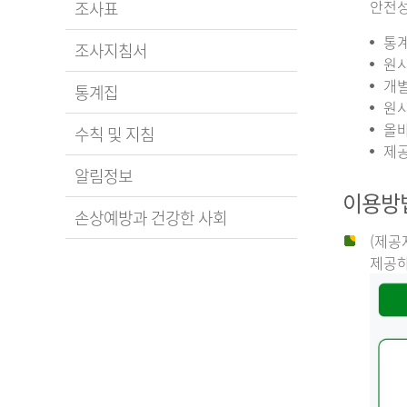
안전성
조사표
통계
조사지침서
원시
개별
통계집
원시
올바
수칙 및 지침
제공
알림정보
이용방
손상예방과 건강한 사회
(제공
제공하