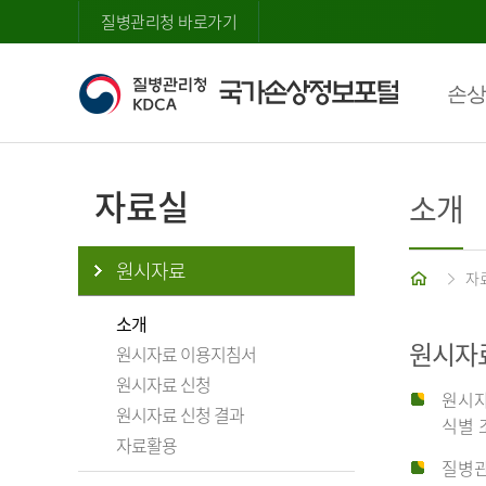
질병관리청 바로가기
손상
자료실
소개
원시자료
홈
자
소개
원시자
원시자료 이용지침서
원시자료 신청
원시자
원시자료 신청 결과
식별 
자료활용
질병관