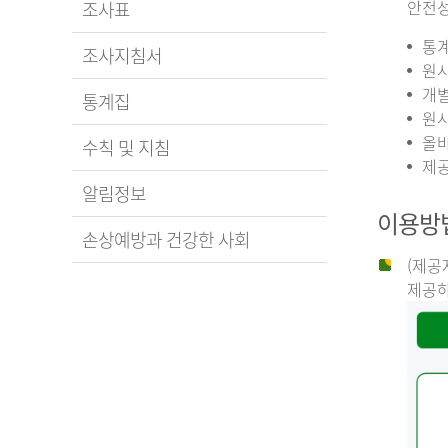
안전성
조사표
통계
조사지침서
원시
개별
통계집
원시
올바
수칙 및 지침
제공
알림정보
이용방
손상예방과 건강한 사회
(제공
제공하