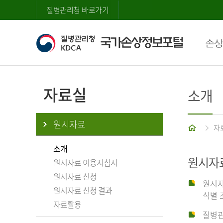
질병관리청 바로가기
손상
자료실
소개
원시자료
홈
자
소개
원시자
원시자료 이용지침서
원시자료 신청
원시자
원시자료 신청 결과
식별 
자료활용
질병관