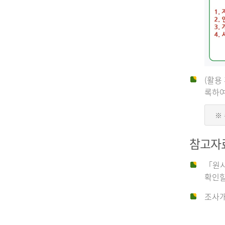
(활용
신
록하여
※
청
참고자
자
「원시
확인할
신
조사개
청
자
는