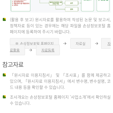
(활용 후 보고) 원시자료를 활용하여 작성된 논문 및 보고서,
신
정책자료 등이 있는 경우에는 해당 파일을 손상정보포털 홈
페이지에 등록하여 주시기 바랍니다.
청
※ 손상정보포털 홈페이지
자료실
자
오
오
른
른
료활용
자료등록
오
쪽
쪽
른
화
화
자
쪽
살
살
참고자료
화
표
표
살
표
신
「원시자료 이용지침서」 및 「조사표」를 함께 제공하고
청
있으며, 「원시자료 이용지침서」에서 변수명, 변수설명, 코
자
드 내용 등을 확인할 수 있습니다.
는
1.
조사개요는 손상정보포털 홈페이지 ‘사업소개’에서 확인하실
자
수 있습니다.
료