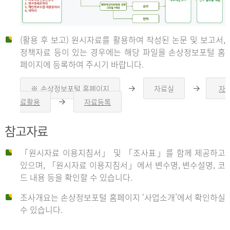
(활용 후 보고) 원시자료를 활용하여 작성된 논문 및 보고서,
신
정책자료 등이 있는 경우에는 해당 파일을 손상정보포털 홈
페이지에 등록하여 주시기 바랍니다.
청
※ 손상정보포털 홈페이지
자료실
자
오
오
른
른
료활용
자료등록
오
쪽
쪽
른
화
화
자
쪽
살
살
참고자료
화
표
표
살
표
신
「원시자료 이용지침서」 및 「조사표」를 함께 제공하고
청
있으며, 「원시자료 이용지침서」에서 변수명, 변수설명, 코
자
드 내용 등을 확인할 수 있습니다.
는
1.
조사개요는 손상정보포털 홈페이지 ‘사업소개’에서 확인하실
자
수 있습니다.
료