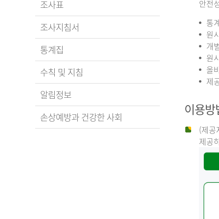
안전성
조사표
통계
조사지침서
원시
개별
통계집
원시
올바
수칙 및 지침
제공
알림정보
이용방
손상예방과 건강한 사회
(제공
제공하