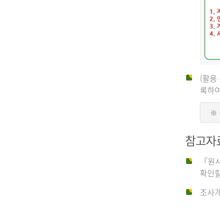
(활용
신
록하여
※
청
참고자
자
「원시
확인할
신
조사개
청
자
는