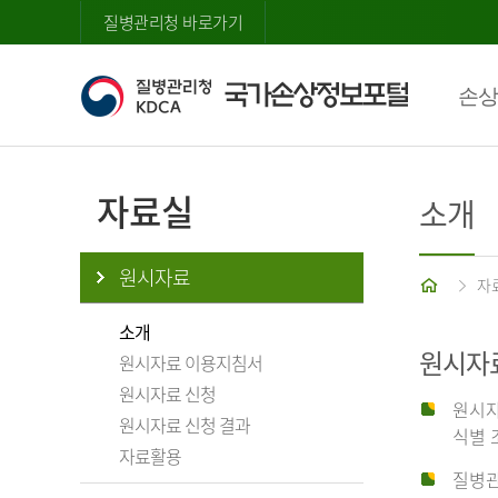
질병관리청 바로가기
손상
자료실
소개
원시자료
홈
자
소개
원시자
원시자료 이용지침서
원시자료 신청
원시자
원시자료 신청 결과
식별 
자료활용
질병관