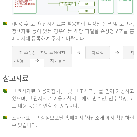
(활용 후 보고) 원시자료를 활용하여 작성된 논문 및 보고서,
신
정책자료 등이 있는 경우에는 해당 파일을 손상정보포털 홈
페이지에 등록하여 주시기 바랍니다.
청
※ 손상정보포털 홈페이지
자료실
자
오
오
른
른
료활용
자료등록
오
쪽
쪽
른
화
화
자
쪽
살
살
참고자료
화
표
표
살
표
신
「원시자료 이용지침서」 및 「조사표」를 함께 제공하고
청
있으며, 「원시자료 이용지침서」에서 변수명, 변수설명, 코
자
드 내용 등을 확인할 수 있습니다.
는
1.
조사개요는 손상정보포털 홈페이지 ‘사업소개’에서 확인하실
자
수 있습니다.
료