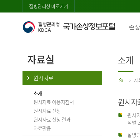
질병관리청 바로가기
손상
자료실
소개
원시자료
홈
자
소개
원시자
원시자료 이용지침서
원시자료 신청
원시자
원시자료 신청 결과
식별 
자료활용
질병관