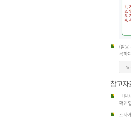
(활용
신
록하여
※
청
참고자
자
「원시
확인할
신
조사개
청
자
는