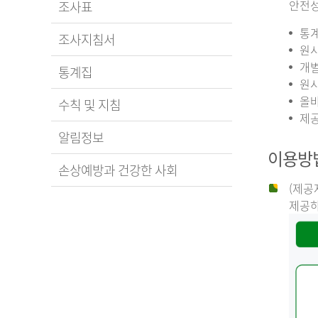
안전성
조사표
통계
조사지침서
원시
개별
통계집
원시
올바
수칙 및 지침
제공
알림정보
이용방
손상예방과 건강한 사회
(제공
제공하