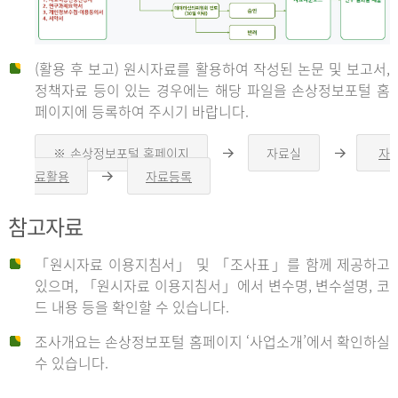
(활용 후 보고) 원시자료를 활용하여 작성된 논문 및 보고서,
신
정책자료 등이 있는 경우에는 해당 파일을 손상정보포털 홈
페이지에 등록하여 주시기 바랍니다.
청
※ 손상정보포털 홈페이지
자료실
자
오
오
른
른
료활용
자료등록
오
쪽
쪽
른
화
화
자
쪽
살
살
참고자료
화
표
표
살
표
신
「원시자료 이용지침서」 및 「조사표」를 함께 제공하고
청
있으며, 「원시자료 이용지침서」에서 변수명, 변수설명, 코
자
드 내용 등을 확인할 수 있습니다.
는
1.
조사개요는 손상정보포털 홈페이지 ‘사업소개’에서 확인하실
자
수 있습니다.
료