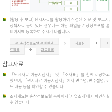
(활용 후 보고) 원시자료를 활용하여 작성된 논문 및 보고서,
신
정책자료 등이 있는 경우에는 해당 파일을 손상정보포털 홈
페이지에 등록하여 주시기 바랍니다.
청
※ 손상정보포털 홈페이지
자료실
자
오
오
른
른
료활용
자료등록
오
쪽
쪽
른
화
화
자
쪽
살
살
참고자료
화
표
표
살
표
신
「원시자료 이용지침서」 및 「조사표」를 함께 제공하고
청
있으며, 「원시자료 이용지침서」에서 변수명, 변수설명, 코
자
드 내용 등을 확인할 수 있습니다.
는
1.
조사개요는 손상정보포털 홈페이지 ‘사업소개’에서 확인하실
자
수 있습니다.
료