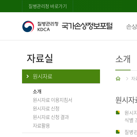
질병관리청 바로가기
손상
자료실
소개
원시자료
홈
자
소개
원시자
원시자료 이용지침서
원시자료 신청
원시자
원시자료 신청 결과
식별 
자료활용
질병관