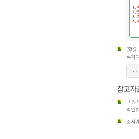
(활용
신
록하여
※
청
참고자
자
「원시
확인할
신
조사개
청
자
는