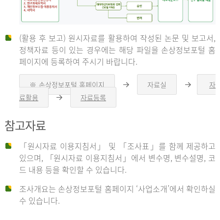
(활용 후 보고) 원시자료를 활용하여 작성된 논문 및 보고서,
신
정책자료 등이 있는 경우에는 해당 파일을 손상정보포털 홈
페이지에 등록하여 주시기 바랍니다.
청
※ 손상정보포털 홈페이지
자료실
자
오
오
른
른
료활용
자료등록
오
쪽
쪽
른
화
화
자
쪽
살
살
참고자료
화
표
표
살
표
신
「원시자료 이용지침서」 및 「조사표」를 함께 제공하고
청
있으며, 「원시자료 이용지침서」에서 변수명, 변수설명, 코
자
드 내용 등을 확인할 수 있습니다.
는
1.
조사개요는 손상정보포털 홈페이지 ‘사업소개’에서 확인하실
자
수 있습니다.
료