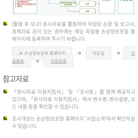
(활용 후 보고) 원시자료를 활용하여 작성된 논문 및 보고서,
신
정책자료 등이 있는 경우에는 해당 파일을 손상정보포털 홈
페이지에 등록하여 주시기 바랍니다.
청
※ 손상정보포털 홈페이지
자료실
자
오
오
른
른
료활용
자료등록
오
쪽
쪽
른
화
화
자
쪽
살
살
참고자료
화
표
표
살
표
신
「원시자료 이용지침서」 및 「조사표」를 함께 제공하고
청
있으며, 「원시자료 이용지침서」에서 변수명, 변수설명, 코
자
드 내용 등을 확인할 수 있습니다.
는
1.
조사개요는 손상정보포털 홈페이지 ‘사업소개’에서 확인하실
자
수 있습니다.
료