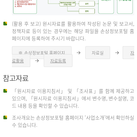
(활용 후 보고) 원시자료를 활용하여 작성된 논문 및 보고서,
신
정책자료 등이 있는 경우에는 해당 파일을 손상정보포털 홈
페이지에 등록하여 주시기 바랍니다.
청
※ 손상정보포털 홈페이지
자료실
자
오
오
른
른
료활용
자료등록
오
쪽
쪽
른
화
화
자
쪽
살
살
참고자료
화
표
표
살
표
신
「원시자료 이용지침서」 및 「조사표」를 함께 제공하고
청
있으며, 「원시자료 이용지침서」에서 변수명, 변수설명, 코
자
드 내용 등을 확인할 수 있습니다.
는
1.
조사개요는 손상정보포털 홈페이지 ‘사업소개’에서 확인하실
자
수 있습니다.
료