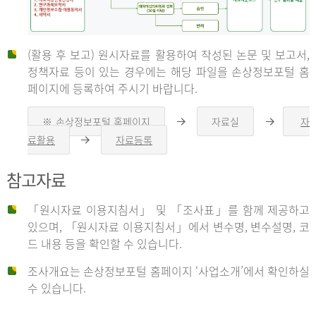
(활용 후 보고) 원시자료를 활용하여 작성된 논문 및 보고서,
신
정책자료 등이 있는 경우에는 해당 파일을 손상정보포털 홈
페이지에 등록하여 주시기 바랍니다.
청
※ 손상정보포털 홈페이지
자료실
자
오
오
른
른
료활용
자료등록
오
쪽
쪽
른
화
화
자
쪽
살
살
참고자료
화
표
표
살
표
신
「원시자료 이용지침서」 및 「조사표」를 함께 제공하고
청
있으며, 「원시자료 이용지침서」에서 변수명, 변수설명, 코
자
드 내용 등을 확인할 수 있습니다.
는
1.
조사개요는 손상정보포털 홈페이지 ‘사업소개’에서 확인하실
자
수 있습니다.
료