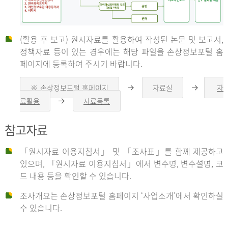
(활용 후 보고) 원시자료를 활용하여 작성된 논문 및 보고서,
신
정책자료 등이 있는 경우에는 해당 파일을 손상정보포털 홈
페이지에 등록하여 주시기 바랍니다.
청
※ 손상정보포털 홈페이지
자료실
자
오
오
른
른
료활용
자료등록
오
쪽
쪽
른
화
화
자
쪽
살
살
참고자료
화
표
표
살
표
신
「원시자료 이용지침서」 및 「조사표」를 함께 제공하고
청
있으며, 「원시자료 이용지침서」에서 변수명, 변수설명, 코
자
드 내용 등을 확인할 수 있습니다.
는
1.
조사개요는 손상정보포털 홈페이지 ‘사업소개’에서 확인하실
자
수 있습니다.
료