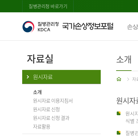
질병관리청 바로가기
손상
자료실
소개
원시자료
홈
자
소개
원시자
원시자료 이용지침서
원시자료 신청
원시자
원시자료 신청 결과
식별 
자료활용
질병관