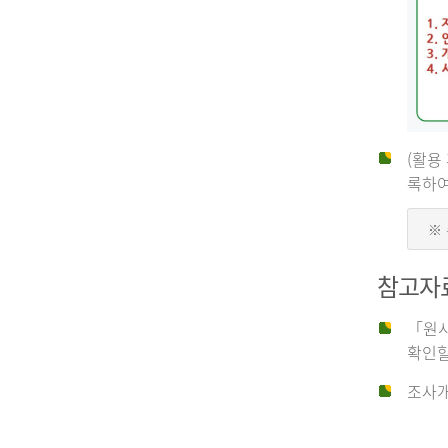
(활용
신
록하여
※
청
참고자
자
「원시
확인할
신
조사개
청
자
는