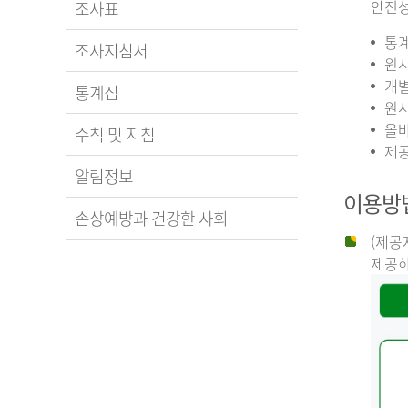
안전성
조사표
통계
조사지침서
원시
개별
통계집
원시
올바
수칙 및 지침
제공
알림정보
이용방
손상예방과 건강한 사회
(제공
제공하