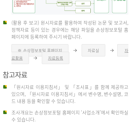
(활용 후 보고) 원시자료를 활용하여 작성된 논문 및 보고서,
신
정책자료 등이 있는 경우에는 해당 파일을 손상정보포털 홈
페이지에 등록하여 주시기 바랍니다.
청
※ 손상정보포털 홈페이지
자료실
자
오
오
른
른
료활용
자료등록
오
쪽
쪽
른
화
화
자
쪽
살
살
참고자료
화
표
표
살
표
신
「원시자료 이용지침서」 및 「조사표」를 함께 제공하고
청
있으며, 「원시자료 이용지침서」에서 변수명, 변수설명, 코
자
드 내용 등을 확인할 수 있습니다.
는
1.
조사개요는 손상정보포털 홈페이지 ‘사업소개’에서 확인하실
자
수 있습니다.
료