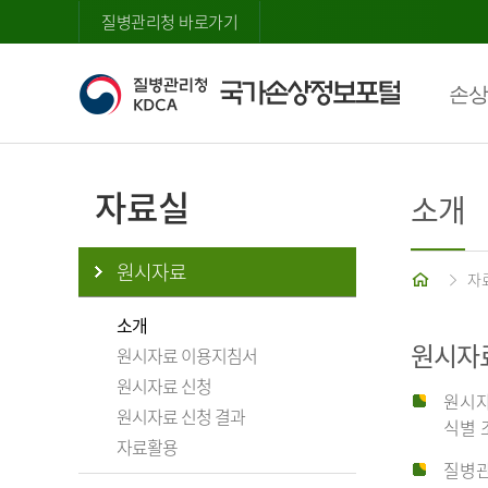
질병관리청 바로가기
손상
자료실
소개
원시자료
홈
자
소개
원시자
원시자료 이용지침서
원시자료 신청
원시자
원시자료 신청 결과
식별 
자료활용
질병관