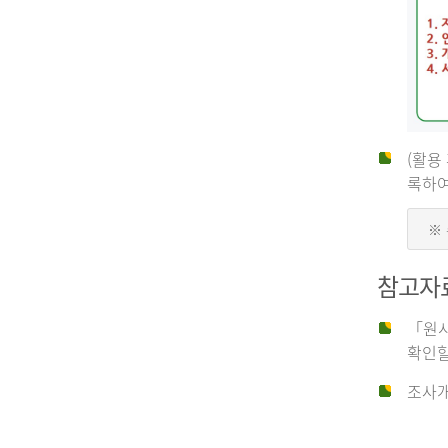
(활용
신
록하여
※
청
참고자
자
「원시
확인할
신
조사개
청
자
는