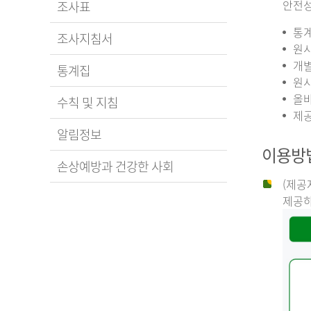
안전성
조사표
통계
조사지침서
원시
개별
통계집
원시
올바
수칙 및 지침
제공
알림정보
이용방
손상예방과 건강한 사회
(제공
제공하