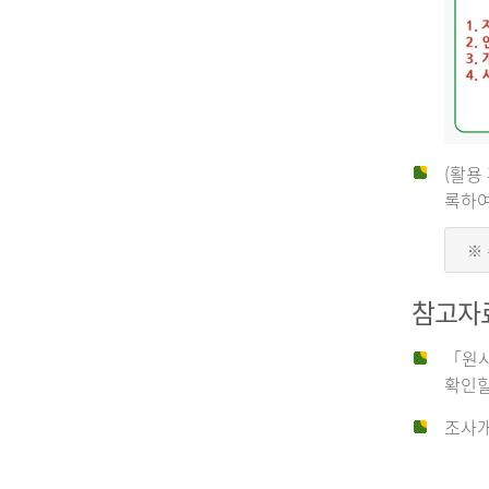
(활용
신
록하여
※
청
참고자
자
「원시
확인할
신
조사개
청
자
는