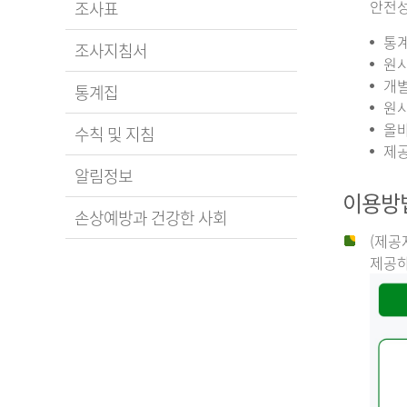
안전성
조사표
통계
조사지침서
원시
개별
통계집
원시
올바
수칙 및 지침
제공
알림정보
이용방
손상예방과 건강한 사회
(제공
제공하