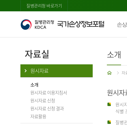
질병관리청 바로가기
손상
자료실
소개
원시자료
홈
자
소개
원시자
원시자료 이용지침서
원시자료 신청
원시자
원시자료 신청 결과
식별 
자료활용
질병관