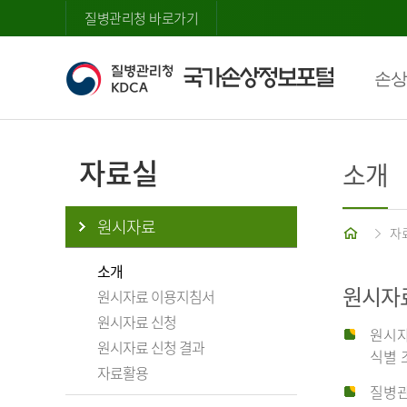
질병관리청 바로가기
손상
자료실
소개
원시자료
홈
자
소개
원시자
원시자료 이용지침서
원시자료 신청
원시자
원시자료 신청 결과
식별 
자료활용
질병관