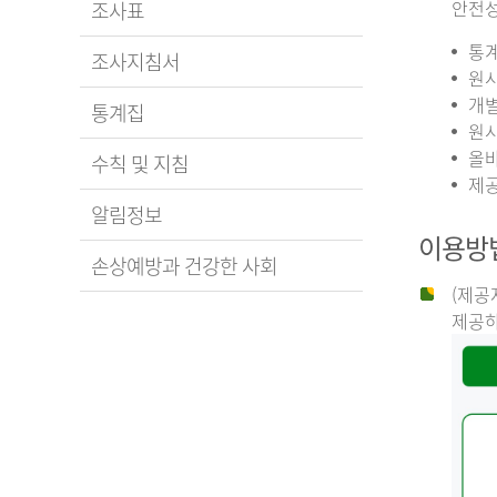
안전성
조사표
통계
조사지침서
원시
개별
통계집
원시
올바
수칙 및 지침
제공
알림정보
이용방
손상예방과 건강한 사회
(제공
제공하