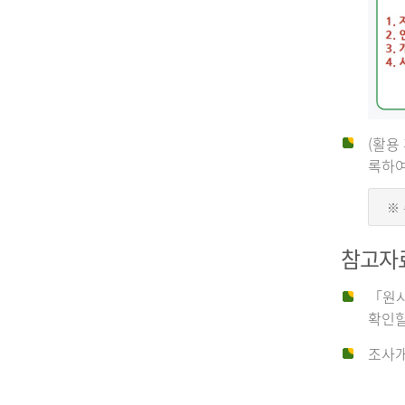
(활용
신
록하여
※
청
참고자
자
「원시
확인할
신
조사개
청
자
는