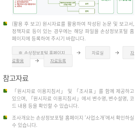
(활용 후 보고) 원시자료를 활용하여 작성된 논문 및 보고서,
신
정책자료 등이 있는 경우에는 해당 파일을 손상정보포털 홈
페이지에 등록하여 주시기 바랍니다.
청
※ 손상정보포털 홈페이지
자료실
자
오
오
른
른
료활용
자료등록
오
쪽
쪽
른
화
화
자
쪽
살
살
참고자료
화
표
표
살
표
신
「원시자료 이용지침서」 및 「조사표」를 함께 제공하고
청
있으며, 「원시자료 이용지침서」에서 변수명, 변수설명, 코
자
드 내용 등을 확인할 수 있습니다.
는
1.
조사개요는 손상정보포털 홈페이지 ‘사업소개’에서 확인하실
자
수 있습니다.
료