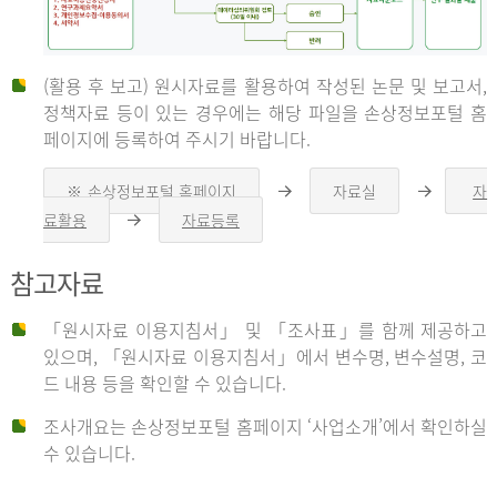
(활용 후 보고) 원시자료를 활용하여 작성된 논문 및 보고서,
신
정책자료 등이 있는 경우에는 해당 파일을 손상정보포털 홈
페이지에 등록하여 주시기 바랍니다.
청
※ 손상정보포털 홈페이지
자료실
자
오
오
른
른
료활용
자료등록
오
쪽
쪽
른
화
화
자
쪽
살
살
참고자료
화
표
표
살
표
신
「원시자료 이용지침서」 및 「조사표」를 함께 제공하고
청
있으며, 「원시자료 이용지침서」에서 변수명, 변수설명, 코
자
드 내용 등을 확인할 수 있습니다.
는
1.
조사개요는 손상정보포털 홈페이지 ‘사업소개’에서 확인하실
자
수 있습니다.
료