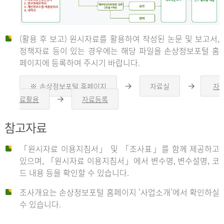
(활용 후 보고) 원시자료를 활용하여 작성된 논문 및 보고서,
신
정책자료 등이 있는 경우에는 해당 파일을 손상정보포털 홈
페이지에 등록하여 주시기 바랍니다.
청
※ 손상정보포털 홈페이지
자료실
자
오
오
른
른
료활용
자료등록
오
쪽
쪽
른
화
화
자
쪽
살
살
참고자료
화
표
표
살
표
신
「원시자료 이용지침서」 및 「조사표」를 함께 제공하고
청
있으며, 「원시자료 이용지침서」에서 변수명, 변수설명, 코
자
드 내용 등을 확인할 수 있습니다.
는
1.
조사개요는 손상정보포털 홈페이지 ‘사업소개’에서 확인하실
자
수 있습니다.
료