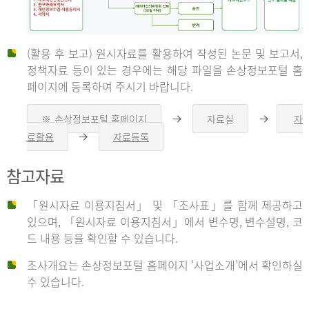
(활용 후 보고) 원시자료를 활용하여 작성된 논문 및 보고서,
신
정책자료 등이 있는 경우에는 해당 파일을 손상정보포털 홈
페이지에 등록하여 주시기 바랍니다.
청
※ 손상정보포털 홈페이지
자료실
자
오
오
른
른
료활용
자료등록
오
쪽
쪽
른
화
화
자
쪽
살
살
참고자료
화
표
표
살
표
신
「원시자료 이용지침서」 및 「조사표」를 함께 제공하고
청
있으며, 「원시자료 이용지침서」에서 변수명, 변수설명, 코
자
드 내용 등을 확인할 수 있습니다.
는
1.
조사개요는 손상정보포털 홈페이지 ‘사업소개’에서 확인하실
자
수 있습니다.
료