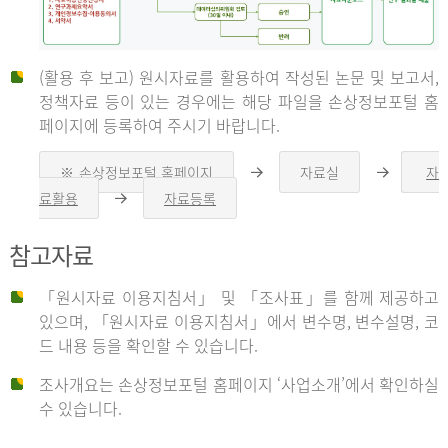
(활용 후 보고) 원시자료를 활용하여 작성된 논문 및 보고서,
신
정책자료 등이 있는 경우에는 해당 파일을 손상정보포털 홈
페이지에 등록하여 주시기 바랍니다.
청
※ 손상정보포털 홈페이지
자료실
자
오
오
른
른
료활용
자료등록
오
쪽
쪽
른
화
화
자
쪽
살
살
참고자료
화
표
표
살
표
신
「원시자료 이용지침서」 및 「조사표」를 함께 제공하고
청
있으며, 「원시자료 이용지침서」에서 변수명, 변수설명, 코
자
드 내용 등을 확인할 수 있습니다.
는
1.
조사개요는 손상정보포털 홈페이지 ‘사업소개’에서 확인하실
자
수 있습니다.
료