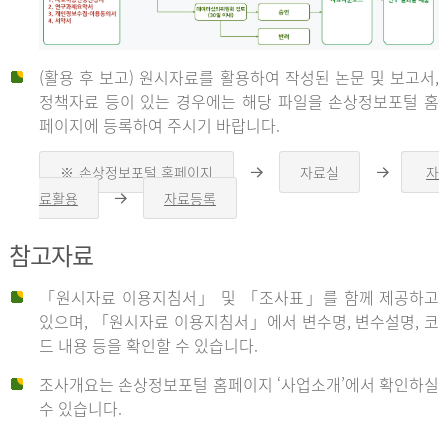
(활용 후 보고) 원시자료를 활용하여 작성된 논문 및 보고서,
신
정책자료 등이 있는 경우에는 해당 파일을 손상정보포털 홈
페이지에 등록하여 주시기 바랍니다.
청
※ 손상정보포털 홈페이지
자료실
자
오
오
른
른
료활용
자료등록
오
쪽
쪽
른
화
화
자
쪽
살
살
참고자료
화
표
표
살
표
신
「원시자료 이용지침서」 및 「조사표」를 함께 제공하고
청
있으며, 「원시자료 이용지침서」에서 변수명, 변수설명, 코
자
드 내용 등을 확인할 수 있습니다.
는
1.
조사개요는 손상정보포털 홈페이지 ‘사업소개’에서 확인하실
자
수 있습니다.
료