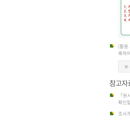
(활용
신
록하여
※
청
참고자
자
「원시
확인할
신
조사개
청
자
는