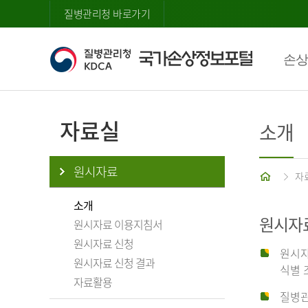
질병관리청 바로가기
손상
자료실
소개
원시자료
홈
자
소개
원시자
원시자료 이용지침서
원시자료 신청
원시자
원시자료 신청 결과
식별 
자료활용
질병관