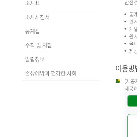
안전성
조사표
통계
조사지침서
원시
개별
통계집
원시
올바
수칙 및 지침
제공
알림정보
이용방
손상예방과 건강한 사회
(제공
제공하