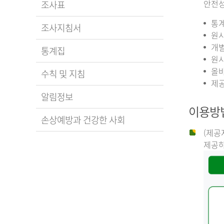
안전성
조사표
통계
조사지침서
원시
개별
통계집
원시
올바
수칙 및 지침
제공
알림정보
이용방
손상예방과 건강한 사회
(제공
제공하