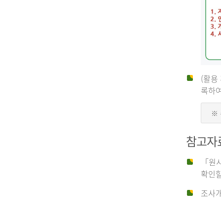
(활용
신
록하여
※
청
참고자
자
「원시
확인할
신
조사개
청
자
는