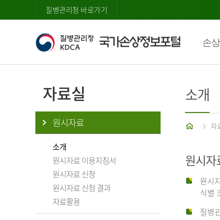
질병관리청 바로가기
손상
자료실
소개
원시자료
홈
자
소개
원시자
원시자료 이용지침서
원시자료 신청
원시자
원시자료 신청 결과
식별 
자료활용
질병관