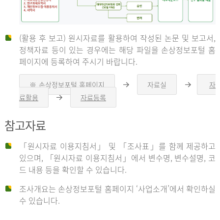
(활용 후 보고) 원시자료를 활용하여 작성된 논문 및 보고서,
신
정책자료 등이 있는 경우에는 해당 파일을 손상정보포털 홈
페이지에 등록하여 주시기 바랍니다.
청
※ 손상정보포털 홈페이지
자료실
자
오
오
른
른
료활용
자료등록
오
쪽
쪽
른
화
화
자
쪽
살
살
참고자료
화
표
표
살
표
신
「원시자료 이용지침서」 및 「조사표」를 함께 제공하고
청
있으며, 「원시자료 이용지침서」에서 변수명, 변수설명, 코
자
드 내용 등을 확인할 수 있습니다.
는
1.
조사개요는 손상정보포털 홈페이지 ‘사업소개’에서 확인하실
자
수 있습니다.
료