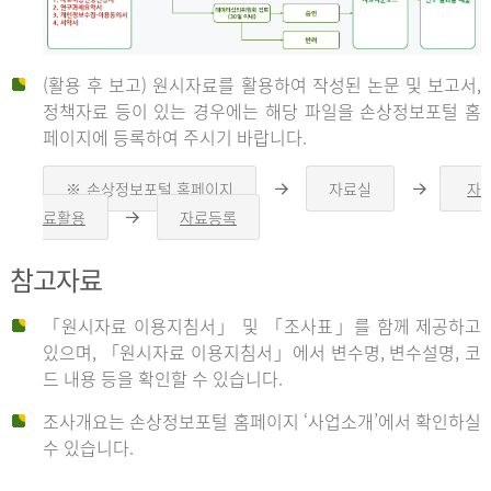
(활용 후 보고) 원시자료를 활용하여 작성된 논문 및 보고서,
신
정책자료 등이 있는 경우에는 해당 파일을 손상정보포털 홈
페이지에 등록하여 주시기 바랍니다.
청
※ 손상정보포털 홈페이지
자료실
자
오
오
른
른
료활용
자료등록
오
쪽
쪽
른
화
화
자
쪽
살
살
참고자료
화
표
표
살
표
신
「원시자료 이용지침서」 및 「조사표」를 함께 제공하고
청
있으며, 「원시자료 이용지침서」에서 변수명, 변수설명, 코
자
드 내용 등을 확인할 수 있습니다.
는
1.
조사개요는 손상정보포털 홈페이지 ‘사업소개’에서 확인하실
자
수 있습니다.
료