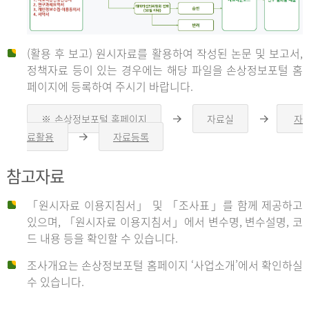
(활용 후 보고) 원시자료를 활용하여 작성된 논문 및 보고서,
신
정책자료 등이 있는 경우에는 해당 파일을 손상정보포털 홈
페이지에 등록하여 주시기 바랍니다.
청
※ 손상정보포털 홈페이지
자료실
자
오
오
른
른
료활용
자료등록
오
쪽
쪽
른
화
화
자
쪽
살
살
참고자료
화
표
표
살
표
신
「원시자료 이용지침서」 및 「조사표」를 함께 제공하고
청
있으며, 「원시자료 이용지침서」에서 변수명, 변수설명, 코
자
드 내용 등을 확인할 수 있습니다.
는
1.
조사개요는 손상정보포털 홈페이지 ‘사업소개’에서 확인하실
자
수 있습니다.
료