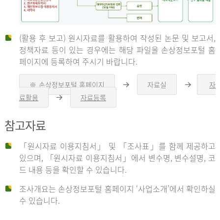
(활용 후 보고) 원시자료를 활용하여 작성된 논문 및 보고서,
신
정책자료 등이 있는 경우에는 해당 파일을 손상정보포털 홈
페이지에 등록하여 주시기 바랍니다.
청
※ 손상정보포털 홈페이지
자료실
자
오
오
른
른
료활용
자료등록
오
쪽
쪽
른
화
화
자
쪽
살
살
참고자료
화
표
표
살
표
신
「원시자료 이용지침서」 및 「조사표」를 함께 제공하고
청
있으며, 「원시자료 이용지침서」에서 변수명, 변수설명, 코
자
드 내용 등을 확인할 수 있습니다.
는
1.
조사개요는 손상정보포털 홈페이지 ‘사업소개’에서 확인하실
자
수 있습니다.
료