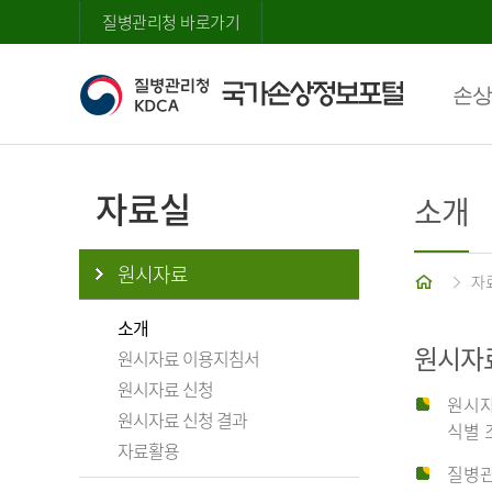
질병관리청 바로가기
손상
자료실
소개
원시자료
홈
자
소개
원시자
원시자료 이용지침서
원시자료 신청
원시자
원시자료 신청 결과
식별 
자료활용
질병관