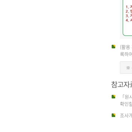
(활용
신
록하여
※
청
참고자
자
「원시
확인할
신
조사개
청
자
는