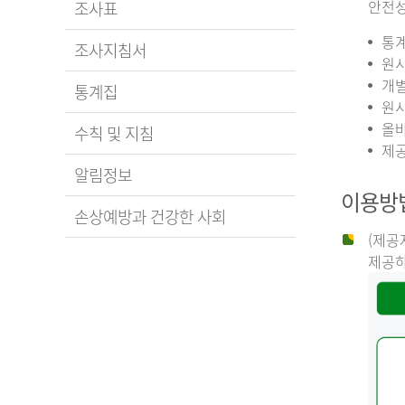
안전성
조사표
통계
조사지침서
원시
개별
통계집
원시
올바
수칙 및 지침
제공
알림정보
이용방
손상예방과 건강한 사회
(제공
제공하