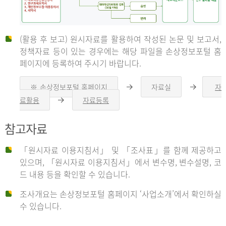
(활용 후 보고) 원시자료를 활용하여 작성된 논문 및 보고서,
신
정책자료 등이 있는 경우에는 해당 파일을 손상정보포털 홈
페이지에 등록하여 주시기 바랍니다.
청
※ 손상정보포털 홈페이지
자료실
자
오
오
른
른
료활용
자료등록
오
쪽
쪽
른
화
화
자
쪽
살
살
참고자료
화
표
표
살
표
신
「원시자료 이용지침서」 및 「조사표」를 함께 제공하고
청
있으며, 「원시자료 이용지침서」에서 변수명, 변수설명, 코
자
드 내용 등을 확인할 수 있습니다.
는
1.
조사개요는 손상정보포털 홈페이지 ‘사업소개’에서 확인하실
자
수 있습니다.
료