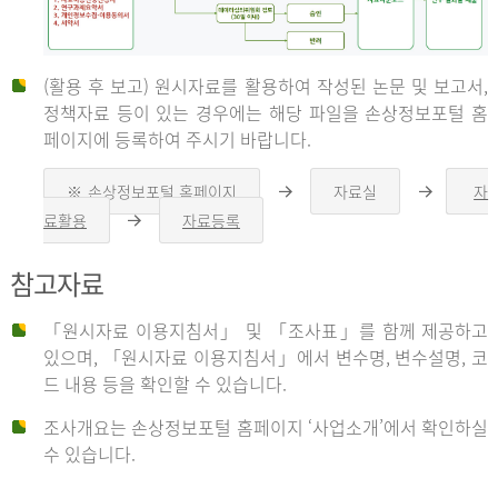
(활용 후 보고) 원시자료를 활용하여 작성된 논문 및 보고서,
신
정책자료 등이 있는 경우에는 해당 파일을 손상정보포털 홈
페이지에 등록하여 주시기 바랍니다.
청
※ 손상정보포털 홈페이지
자료실
자
오
오
른
른
료활용
자료등록
오
쪽
쪽
른
화
화
자
쪽
살
살
참고자료
화
표
표
살
표
신
「원시자료 이용지침서」 및 「조사표」를 함께 제공하고
청
있으며, 「원시자료 이용지침서」에서 변수명, 변수설명, 코
자
드 내용 등을 확인할 수 있습니다.
는
1.
조사개요는 손상정보포털 홈페이지 ‘사업소개’에서 확인하실
자
수 있습니다.
료