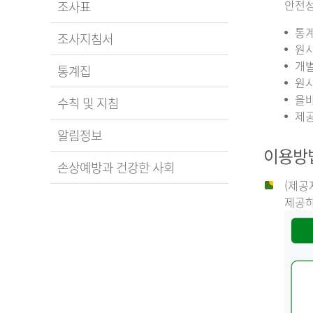
안전성
조사표
통계
조사지침서
원시
개별
통계집
원시
올바
수칙 및 지침
제공
알림정보
이용방
손상예방과 건강한 사회
(제공
제공하