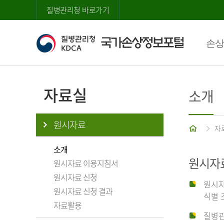
질병관리청 바로가기
손상
자료실
소개
원시자료
홈
자
소개
원시자
원시자료 이용지침서
원시자료 신청
원시자
원시자료 신청 결과
식별 
자료활용
질병관