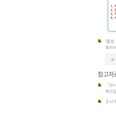
(활용
신
록하여
※
청
참고자
자
「원시
확인할
신
조사개
청
자
는